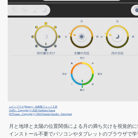
ムゲンプラス(Mgen+) - 自家製フォント工房
UniRx - Copyright (c) 2018 Yoshifumi Kawai
DOTween - Copyright (c) 2014 Daniele Giardini - Demigiant
月と地球と太陽の位置関係による月の満ち欠けを視覚的に
インストール不要でパソコンやタブレットのブラウザで学