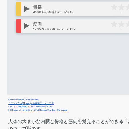
Photo by kimura2 from Pixabay
ムゲンプラス(Mgen+) - 自家製フォント工房
UniRx - Copyright (c) 2018 Yoshifumi Kawai
DOTween - Copyright (c) 2014 Daniele Giardini - Demigiant
人体の大まかな内臓と骨格と筋肉を覚えることができる「
のウェブ版です。