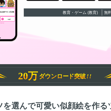
教育・ゲーム (教育)
無
20万
ダウンロード突破
!!
ツを選んで可愛い似顔絵を作る