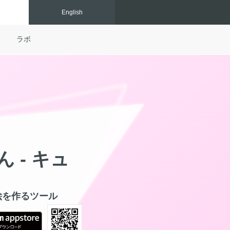
Eng
lish
ラボ
 - キュ
絵を作るツール