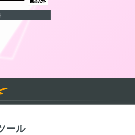
料
ツール