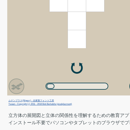
ムゲンプラス(Mgen+) - 自家製フォント工房
Tween - Copyright (c) 2011 - 2018 Bob Berkebile (pixelplacment)
立方体の展開図と立体の関係性を理解するための教育アプ
インストール不要でパソコンやタブレットのブラウザでプ