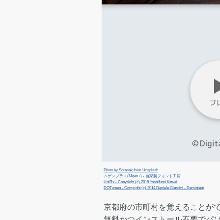
Photo by Sorasak from Unsplash
ムゲンプラス(Mgen+) - 自家製フォント工房
UniRx - Copyright (c) 2018 Yoshifumi Kawai
DOTween - Copyright (c) 2014 Daniele Giardini - Demigiant
京都府の市町村を覚えることがで
無料かつインストール不要でパ