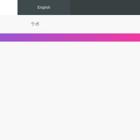
Eng
lish
ラボ