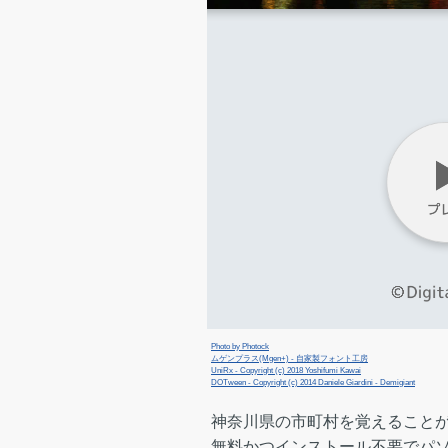
Photo by Photock
ムゲンプラス(Mgen+) - 自家製フォント工房
UniRx - Copyright (c) 2018 Yoshifumi Kawai
DOTween - Copyright (c) 2014 Daniele Giardini - Demigiant
神奈川県の市町村を覚えることが
無料かつインストール不要でパ