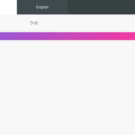
Eng
lish
ラボ