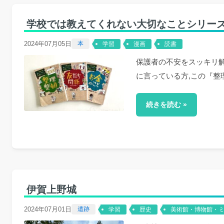
学校では教えてくれない大切なことシリー
2024年07月05日
本
学習
漫画
読書
保護者の不安をスッキリ解
に言っている方,この『整
続きを読む »
伊賀上野城
2024年07月01日
遺跡
学習
歴史
美術館・博物館・