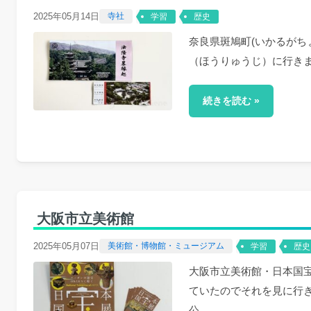
2025年05月14日
寺社
学習
歴史
奈良県斑鳩町(いかるがち
（ほうりゅうじ）に行きま
続きを読む »
大阪市立美術館
2025年05月07日
美術館・博物館・ミュージアム
学習
歴史
大阪市立美術館・日本国
ていたのでそれを見に行
公...