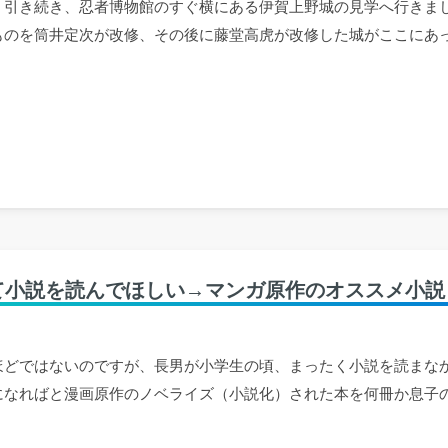
 引き続き、忍者博物館のすぐ横にある伊賀上野城の見学へ行きまし
ものを筒井定次が改修、その後に藤堂高虎が改修した城がここにあ
て小説を読んでほしい→マンガ原作のオススメ小説
ほどではないのですが、長男が小学生の頃、まったく小説を読まな
になればと漫画原作のノベライズ（小説化）された本を何冊か息子