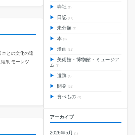
寺社
(1)
日記
(11)
未分類
(7)
本
(3)
漫画
(11)
日本との文化の違
美術館・博物館・ミュージア
果 モーレツ...
ム
(8)
遺跡
(4)
開発
(25)
食べもの
(3)
アーカイブ
2026年5月
(1)