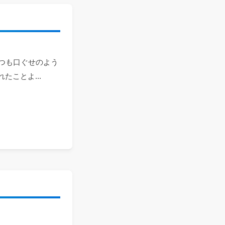
いつも口ぐせのよう
ことよ...