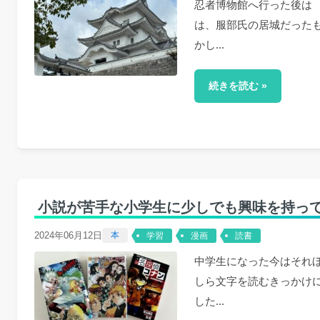
忍者博物館へ行った後は
は、服部氏の居城だった
かし...
続きを読む »
小説が苦手な小学生に少しでも興味を持っ
2024年06月12日
本
学習
漫画
読書
中学生になった今はそれ
しら文字を読むきっかけ
した...