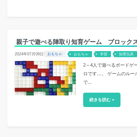
親子で遊べる陣取り知育ゲーム ブロックス(Bl
2024年07月09日
おもちゃ
おもちゃ
学習
知育玩具
2～4人で遊べるボード
ロです…。 ゲームのル
で...
続きを読む »