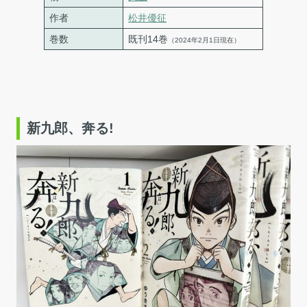
作者
松井優征
巻数
既刊14巻
（2024年2月1日現在）
新九郎、奔る!