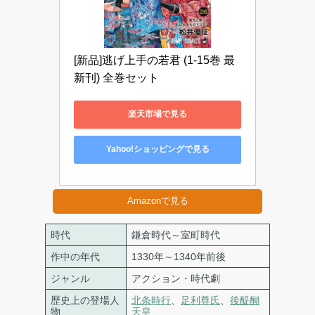
[新品]逃げ上手の若君 (1-15巻 最
新刊) 全巻セット
楽天市場で見る
Yahoo!ショッピングで見る
Amazonで見る
時代
鎌倉時代～室町時代
作中の年代
1330年～1340年前後
ジャンル
アクション・時代劇
歴史上の登場人
北条
時
行
、
足利尊氏
、
後醍醐
物
天皇