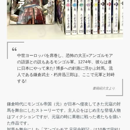
中世ヨーロッパを席巻し、恐怖の大王=アンゴルモア
の語源との説もあるモンゴル軍。1274年、彼らは遂
に日本にやって来た! 博多への針路に浮かぶ対馬。流
人である鎌倉武士・朽井迅三郎は、ここで元軍と対峙
する!
書籍紹介文より
鎌倉時代にモンゴル帝国（元）が日本へ侵攻してきた元寇の対
馬を舞台にしたストーリーです。主人公をはじめ主な登場人物
はフィクションですが、元寇の時に果敢に戦った者たちを描い
た作品です。
対馬を舞台にした「アンゴルモア 元寇合戦記」は10巻で完結し