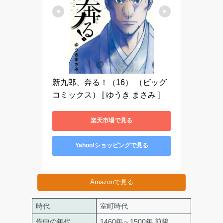
新九郎、奔る！（16） （ビッグ 
コミックス） [ ゆうき まさみ ]
楽天市場で見る
Yahoo!ショッピングで見る
Amazonで見る
時代
室町時代
作中の年代
1460年～1500年 前後