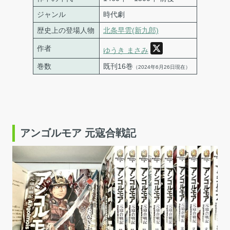
ジャンル
時代劇
歴史上の登場人物
北条早雲(新九郎)
作者
ゆうき まさみ
巻数
既刊16巻
（2024年6月26日現在）
アンゴルモア 元寇合戦記