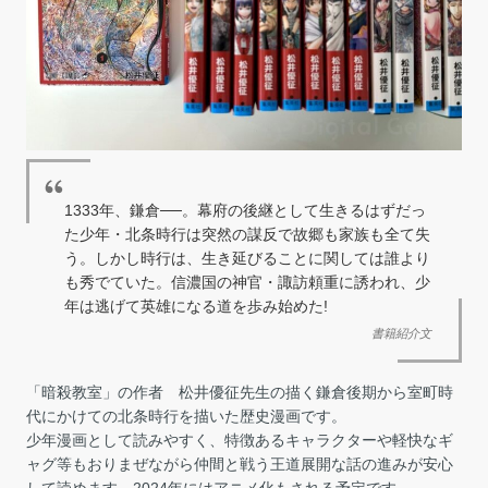
1333年、鎌倉──。幕府の後継として生きるはずだっ
た少年・北条時行は突然の謀反で故郷も家族も全て失
う。しかし時行は、生き延びることに関しては誰より
も秀でていた。信濃国の神官・諏訪頼重に誘われ、少
年は逃げて英雄になる道を歩み始めた!
書籍紹介文
「暗殺教室」の作者 松井優征先生の描く鎌倉後期から室町時
代にかけての北条時行を描いた歴史漫画です。
少年漫画として読みやすく、特徴あるキャラクターや軽快なギ
ャグ等もおりまぜながら仲間と戦う王道展開な話の進みが安心
して読めます。2024年にはアニメ化もされる予定です。