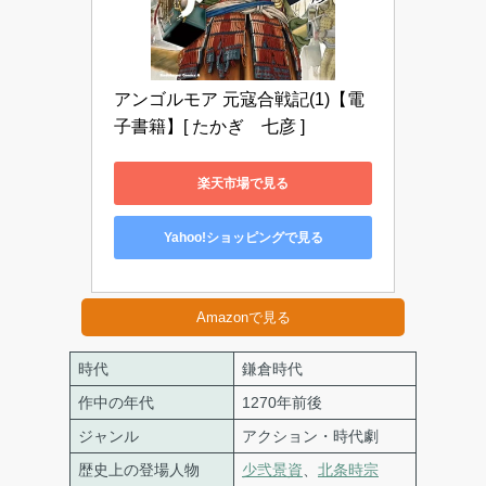
アンゴルモア 元寇合戦記(1)【電
子書籍】[ たかぎ　七彦 ]
楽天市場で見る
Yahoo!ショッピングで見る
Amazonで見る
時代
鎌倉時代
作中の年代
1270年前後
ジャンル
アクション・時代劇
歴史上の登場人物
少弐景資
、
北条時宗