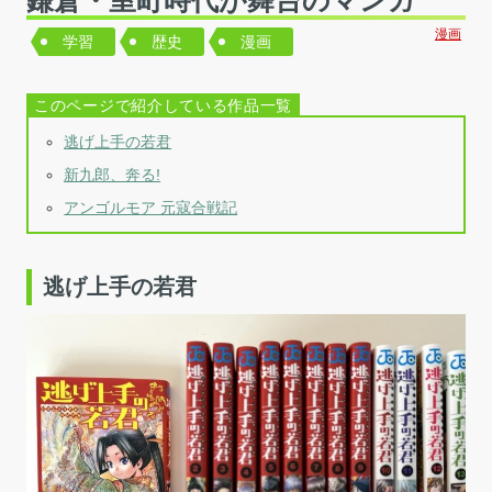
鎌倉・室町時代が舞台のマンガ
漫画
学習
歴史
漫画
逃げ上手の若君
新九郎、奔る!
アンゴルモア 元寇合戦記
逃げ上手の若君