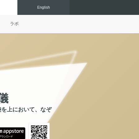
Eng
lish
ラボ
儀
袋を上において、なぞ