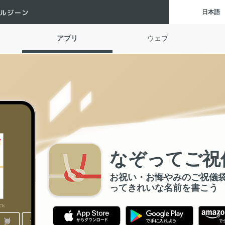
Digital Gene
日本語
アプリ
ウェブ
なぞってご祝
お祝い・お悔やみのご祝儀
ってきれいな名前を書こう